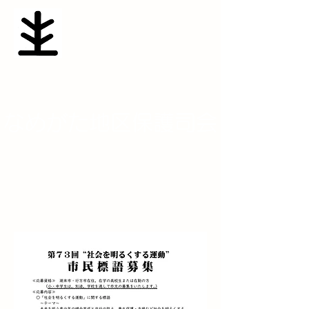
​なめがた地区保護司会
namesaposen@yahoo.co.jp