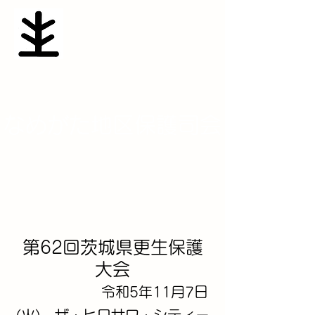
​なめがた地区保護司会
namesaposen@yahoo.co.jp
第62回茨城県更生保護
大会
​
令和5年11月7日