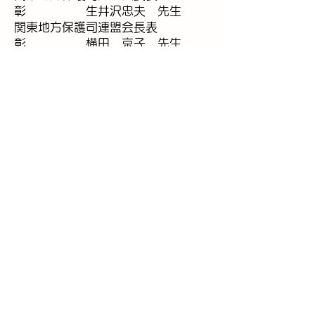
彰 生井沢忠夫 先生
関東地方保護司連盟会長表
彰 横田 京子 先生
​茨城県保護司会連合会会長表
彰 五十野亀久夫先生