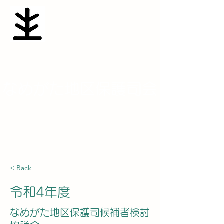
​なめがた地区保護司会
namesaposen@yahoo.co.jp
< Back
令和4年度
​なめがた地区保護司候補者検討