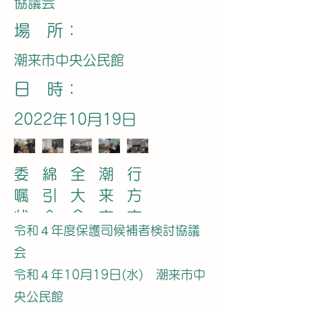
協議会
​場 所：
潮来市中央公民館
​日 時：
2022年10月19日
委
綿
全
潮
行
嘱
引
大
来
方
状
企
会
市
市
令和４年度保護司候補者検討協議
交
画
の
委
委
会
付
調
様
員
員
​令和４年10月19日(水) 潮来市中
整
子
央公民館
課