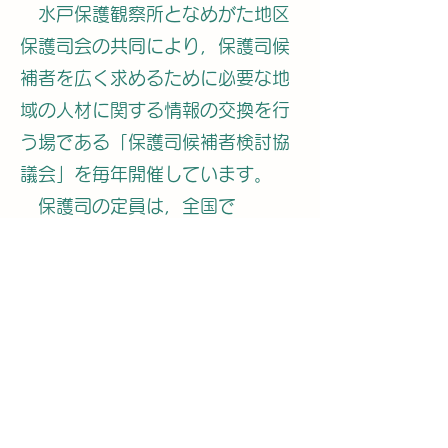
水戸保護観察所となめがた地区
長
保護司会の共同により，保護司候
補者を広く求めるために必要な地
域の人材に関する情報の交換を行
う場である「保護司候補者検討協
議会」を毎年開催しています。
保護司の定員は，全国で
52,500人であるところ，その現
員は平成１６年から減少を続けて
いて，令和３年において約
46,500人となっています。ま
た，保護司の平均年齢も上がって
おり，平成10年には62歳代でし
たが，令和３年は65歳代となって