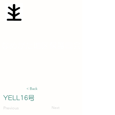
​なめがた地区保護司会
namesaposen@yahoo.co.jp
< Back
YELL16号
Next
Previous