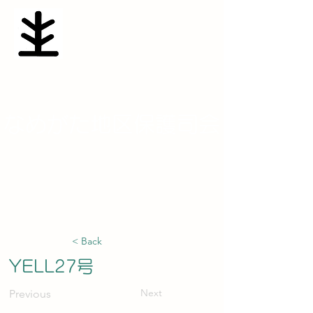
​なめがた地区保護司会
namesaposen@yahoo.co.jp
< Back
YELL27号
Next
Previous